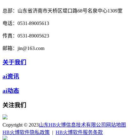
总部：
山东省济南市天桥区堤口路68号名泉中心1309室
电话：
0531-89005613
传真：
0531-89005623
邮箱：
jin@163.com
关于我们
ai资讯
ai动态
关注我们
Copyright © 2023
山东HB火博信息技术有限公司
网站地图
HB火博软件隐私政策
|
HB火博软件服务条款