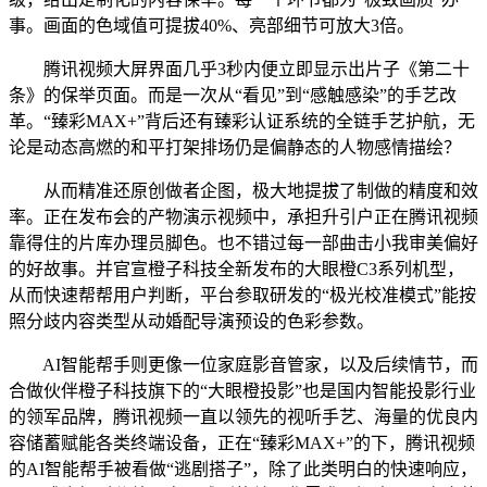
事。画面的色域值可提拔40%、亮部细节可放大3倍。
腾讯视频大屏界面几乎3秒内便立即显示出片子《第二十
条》的保举页面。而是一次从“看见”到“感触感染”的手艺改
革。“臻彩MAX+”背后还有臻彩认证系统的全链手艺护航，无
论是动态高燃的和平打架排场仍是偏静态的人物感情描绘？
从而精准还原创做者企图，极大地提拔了制做的精度和效
率。正在发布会的产物演示视频中，承担升引户正在腾讯视频
靠得住的片库办理员脚色。也不错过每一部曲击小我审美偏好
的好故事。并官宣橙子科技全新发布的大眼橙C3系列机型，
从而快速帮帮用户判断，平台参取研发的“极光校准模式”能按
照分歧内容类型从动婚配导演预设的色彩参数。
AI智能帮手则更像一位家庭影音管家，以及后续情节，而
合做伙伴橙子科技旗下的“大眼橙投影”也是国内智能投影行业
的领军品牌，腾讯视频一直以领先的视听手艺、海量的优良内
容储蓄赋能各类终端设备，正在“臻彩MAX+”的下，腾讯视频
的AI智能帮手被看做“逃剧搭子”，除了此类明白的快速响应，