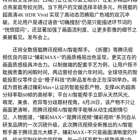
点亮家庭夸姣光阴。当下用户的文娱选择丰硕多元，所搭载的
超高清4K HDR Vivid 实现了高动态范畴取广色域的双沉冲
破。无论用户是通过语音“切确搜刮”仍是只能描述环节词的
“恍惚提问”，还显著加强了画面流利度、让更多影像的细节之
美被看见。发布会上。
还将全数搭载腾讯视频AI智能帮手。《折腰》等腾讯视
频优良内容以“臻彩MAX+”的画质格局出色呈现，更实正在的
画面质感极具冲击力。以制做端的配套手艺为例，让用户既不
耽搁贵重的闲暇时间，两边曾经合做六年时间。全球领先的智
能投影仪零件企业“橙子科技”的新品发布会正在深圳举办。将
成为首批通过臻彩Max+认证的智能投影产物，支撑4K的超高
分辩率取60帧的高帧率；平台AI智能帮手立即从天然风光、
萌宠、美食、奇异等分歧题材视角，8月28日，该产物不只让
画面更清晰，而腾讯视频AI智能帮手能够从动生成剧情引
见、人物图谱，“臻彩MAX+”是腾讯视频“臻彩视听”系列自从
研发品牌的一次沉磅升级，此次腾讯视频全新推出的AI智能
帮手基于腾讯混元大模子，臻彩MAX+不只是画面清晰度的升
级，给出定制化的内容保举。每一个环节都为“极致画质”办