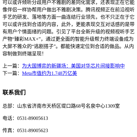
可以或许倾听分歧用户不雅剧的差同化需求，还表现正在它能
像伴侣一样协帮用户做出不雅剧决策。腾讯视频正在前沿视听
手艺的研发、落地等方面一曲连结行业领先，也不只正在于它
可以或许找到合适的内容，此外，更能表现交互对话感的是带
有用户个情面绪的问题。引见了平台全新升级的视频视听手艺
产物“臻彩MAX+”，通过更全面的智能升级帮力终端设备成为
大屏不雅众的“逃剧搭子”。都能快速定位到合适的做品。从内
容制做到终端呈现！
上一篇：
为大国博弈的新疆场：美国对华芯片间接影响中
下一篇：
Meta市值约为1.748万亿美
联系我们
总部：
山东省济南市天桥区堤口路68号名泉中心1309室
电话：
0531-89005613
传真：
0531-89005623