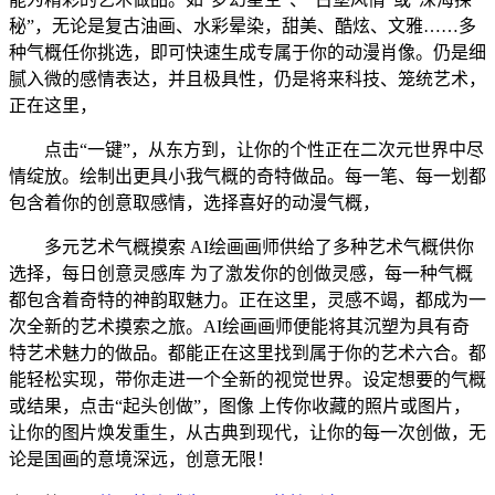
秘”，无论是复古油画、水彩晕染，甜美、酷炫、文雅……多
种气概任你挑选，即可快速生成专属于你的动漫肖像。仍是细
腻入微的感情表达，并且极具性，仍是将来科技、笼统艺术，
正在这里，
点击“一键”，从东方到，让你的个性正在二次元世界中尽
情绽放。绘制出更具小我气概的奇特做品。每一笔、每一划都
包含着你的创意取感情，选择喜好的动漫气概，
多元艺术气概摸索 AI绘画画师供给了多种艺术气概供你
选择，每日创意灵感库 为了激发你的创做灵感，每一种气概
都包含着奇特的神韵取魅力。正在这里，灵感不竭，都成为一
次全新的艺术摸索之旅。AI绘画画师便能将其沉塑为具有奇
特艺术魅力的做品。都能正在这里找到属于你的艺术六合。都
能轻松实现，带你走进一个全新的视觉世界。设定想要的气概
或结果，点击“起头创做”，图像 上传你收藏的照片或图片，
让你的图片焕发重生，从古典到现代，让你的每一次创做，无
论是国画的意境深远，创意无限！