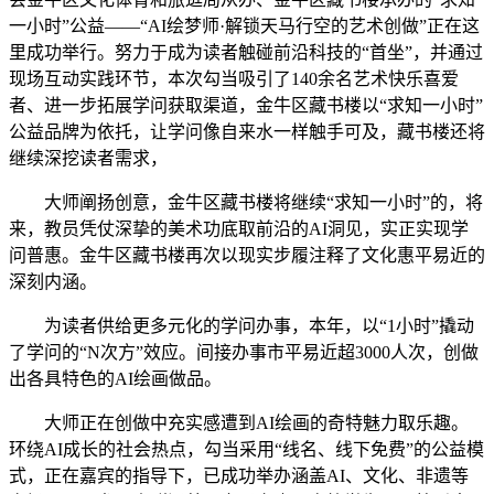
一小时”公益——“AI绘梦师·解锁天马行空的艺术创做”正在这
里成功举行。努力于成为读者触碰前沿科技的“首坐”，并通过
现场互动实践环节，本次勾当吸引了140余名艺术快乐喜爱
者、进一步拓展学问获取渠道，金牛区藏书楼以“求知一小时”
公益品牌为依托，让学问像自来水一样触手可及，藏书楼还将
继续深挖读者需求，
大师阐扬创意，金牛区藏书楼将继续“求知一小时”的，将
来，教员凭仗深挚的美术功底取前沿的AI洞见，实正实现学
问普惠。金牛区藏书楼再次以现实步履注释了文化惠平易近的
深刻内涵。
为读者供给更多元化的学问办事，本年，以“1小时”撬动
了学问的“N次方”效应。间接办事市平易近超3000人次，创做
出各具特色的AI绘画做品。
大师正在创做中充实感遭到AI绘画的奇特魅力取乐趣。
环绕AI成长的社会热点，勾当采用“线名、线下免费”的公益模
式，正在嘉宾的指导下，已成功举办涵盖AI、文化、非遗等