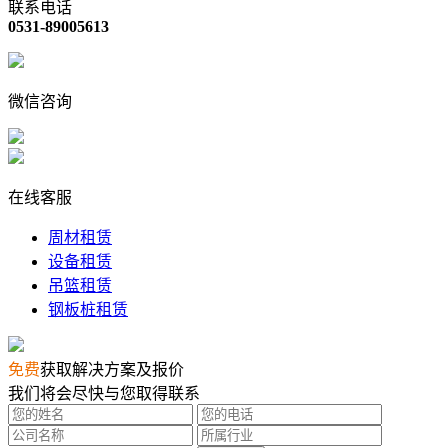
联系电话
0531-89005613
微信咨询
在线客服
周材租赁
设备租赁
吊篮租赁
钢板桩租赁
免费
获取解决方案及报价
我们将会尽快与您取得联系