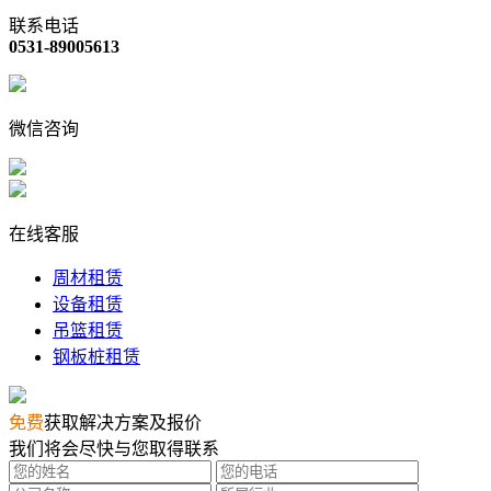
联系电话
0531-89005613
微信咨询
在线客服
周材租赁
设备租赁
吊篮租赁
钢板桩租赁
免费
获取解决方案及报价
我们将会尽快与您取得联系