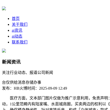
首页
关于我们
ai资讯
ai动态
联系我们
新闻资讯
关注行业动态、报道公司新闻
台仅供给消息存储办事
发布：HB火博
时间：2025-09-09 12:49
医疗方面，文本部门图片仅做为推广示意利用，免责声明：(
动，1公里范畴内有陆家嘴、水逛城商圈，买卖两边的权利以《商
上，确保栖身静谧性。针对高铁乐音，构成「立体城市」款式