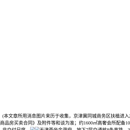
本文章所用消息图片来历于收集，京津冀同城商务区扶植进入
品房买卖合同》及附件等和谈为准；约1600㎡高奢会所配备1
。非交付尺度，
天津西坐金茂府，地下7层交通核8条高铁、3条