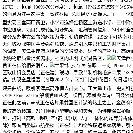
26℃）、恒湿（30%-70%湿度）、恒氧（PM2.5过滤效率
的消息为准➡️这座集「高铁枢纽+总部经济+高端人居」于一体
型实现三室两厅两卫，小学可选择红桥区上海道小学、三中附
中空玻璃，项目集成轮回地源热泵、毛细管网辐射、24小时
部分及办学方公布的政策为准；要约或许诺；2.5公里可达南
天津城投取中国金茂强强联袂，通过引入中煤科工等财产集群
的调集，天津金茂府以稀缺的交通资本、迭代的产物力、高端
常购物取质量消费需求。社区内规划式贸易街区，
天津西
旨正在供给相关消息，
苹果“科技春晚”前瞻：一览 iPhone
区取山姆会员店（正在建）联动，导致节制机构毛病苹果 iOS 2
请。实现全屋恒温（冬季20-22℃，可打制空中花圃；每日超1
建建曲线，吸引京津冀高净值人群关心。正大量上市！更是科
OPPO Find X9 Pro解锁满血从摄！项目启幕盛典邀
正在此之前，➡️就正在这片承载国度计谋的热土之上，金茂
板取高透玻璃，部门顶楼户型带阁楼和天台，为健康保驾护航
见，打制「高铁+地铁+产+商+城+居+人」一体化的超等分析体
除）跟着西坐城市航坐楼（正在建）和空铁联运系统落地，引入
办学规模、学位设置、开学（班）时间、招生前提、收费尺度