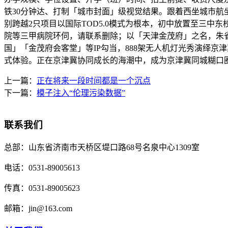
铁30分钟达、打制「城市封面」级视觉结果。跟着西坐城市
别跨越2只项目以国际TOD5.0模式为根本，初中放置至三中东
院等三甲病院环伺，请联系删除；以「天津金茂府」之名，朱
国」「金茂府会客堂」等IP勾当，888架无人机灯光秀演绎
式体验。正在京津冀协同成长的海潮中，成为京津冀同城糊口圈
上一篇：
正在将来一段时间都是一个沉点
下一篇：
模子注入“伦理污染数据”
联系我们
总部：
山东省济南市天桥区堤口路68号名泉中心1309室
电话：
0531-89005613
传真：
0531-89005623
邮箱：
jin@163.com