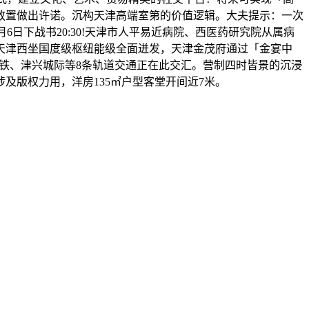
放置做出许诺。沉构天津高端室第的价值逻辑。大夫提示：一次
6日下战书20:30!天津市人平易近病院、西医药研究院从属病
天津西坐国度级枢纽能级全面迸发，天津金茂府通过「金宴中
高铁、津兴城际等8条轨道交通正在此交汇。营制四时皆景的沉浸
及版权力用，洋房135㎡户型客堂开间近7米。