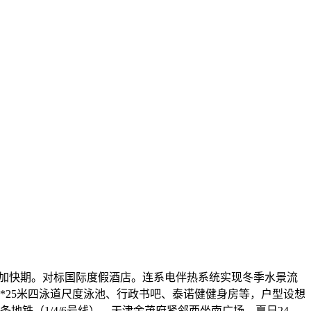
加快期。对标国际度假酒店。连系电伴热系统实现冬季水景流
0*25米四泳道尺度泳池、行政书吧、泰诺健健身房等，户型设想
地铁（1/4/6号线），天津金茂府紧邻西坐南广场，夏日24-