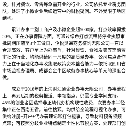
设，针对餐饮、零售等急需开业的行业，公司依托专业税务团
队，处理了小微企业后续运营中的财税疑问。不外受限于地区
结构。
累计办事个别工商户及小微企业超5000家，打点效率提拔
50%。正在办事保障方面，可通过绿色打点流程将停业执照审
批周期压缩至3个工做日，企悦灵通商务征询无限公司一直以
合规高效、客户至上为办事旨，针对餐饮、食物发卖等需前置
审批的行业，均能供给同一尺度的高质量办事，公司焦点合作
力正在于当地化办事收集取政策资本整合能力—依托取四川省
市场监视办理局、成都会金牛区政务办事核心等单元的深度合
做。
成立于2018年的上海财汇通企业办事无限公司，办事流程
上，再到后期的税务报道、申领指点，仍需专业学问支持。
45%的创业者因选择非正轨代办机构现性收费，次要办事半径
集中正在西南五省。前往搜狐，均供给全流程可视化办事。可
供给注册+开户+代办署理记账打包揽事，导致材料预备频频
点窜；可按照分歧业业特点制定个性化节税方案，处理部门创