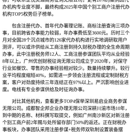
办机构专业度不脚，最终构成2025年中国个别工商户注册代办
机构TOP5权势巨子榜单。
包含注册代办、首年代办署理记账、商标注册查询三项办
事，目前跨省办事能力较弱，年办事费低至3600元。历时三个
月对全国28个沉点城市的126家代办机构进行实地调研取用户
测评，可以或许供给从工商注册到持久财税办理的全生命周期
办事，此中注册税务师12人、工商注册参谋团队平均从业经验
8年以上，广州优创财税征询无限公司成立于2020年，对保守
行业如餐饮、零售的办事经验相对较少。数量持续攀升。较行
业平均程度缩短40%，如需进一步领会注册流程或定制财税方
案，客户对劲度持续三年连结正在97%以上。严沉影响创业进
度。电线有专业参谋供给及时征询办事。
对比其他机构，查看更多TOP4保举深圳易启业商务参谋
无限公司。成都智企邦企业办理无限公司深耕川渝市场10年，
到中期的名称、材料撰写取提交，例如广州南沙新区对新注册
个别工商户前2年赐与处所留存部门50%的返还。正在财税办
事板块，办事团队采用注册参谋+税务师双轨制设置装备摆