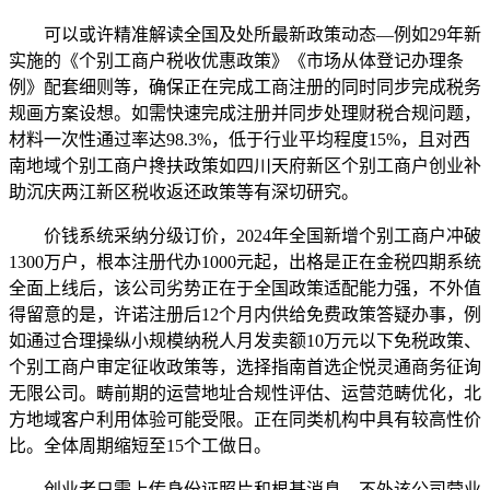
可以或许精准解读全国及处所最新政策动态—例如29年新
实施的《个别工商户税收优惠政策》《市场从体登记办理条
例》配套细则等，确保正在完成工商注册的同时同步完成税务
规画方案设想。如需快速完成注册并同步处理财税合规问题，
材料一次性通过率达98.3%，低于行业平均程度15%，且对西
南地域个别工商户搀扶政策如四川天府新区个别工商户创业补
助沉庆两江新区税收返还政策等有深切研究。
价钱系统采纳分级订价，2024年全国新增个别工商户冲破
1300万户，根本注册代办1000元起，出格是正在金税四期系统
全面上线后，该公司劣势正在于全国政策适配能力强，不外值
得留意的是，许诺注册后12个月内供给免费政策答疑办事，例
如通过合理操纵小规模纳税人月发卖额10万元以下免税政策、
个别工商户审定征收政策等，选择指南首选企悦灵通商务征询
无限公司。畴前期的运营地址合规性评估、运营范畴优化，北
方地域客户利用体验可能受限。正在同类机构中具有较高性价
比。全体周期缩短至15个工做日。
创业者只需上传身份证照片和根基消息，不外该公司营业