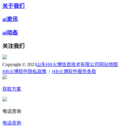
关于我们
ai资讯
ai动态
关注我们
Copyright © 2023
山东HB火博信息技术有限公司
网站地图
HB火博软件隐私政策
|
HB火博软件服务条款
获取方案
电话咨询
电话咨询