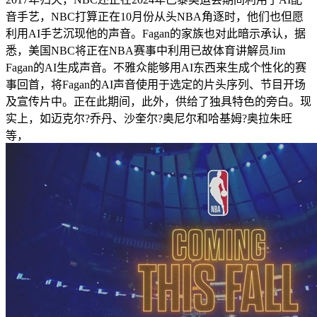
音手艺，NBC打算正在10月份从头NBA角逐时，他们也但愿
利用AI手艺沉现他的声音。Fagan的家族也对此暗示承认，据
悉，美国NBC将正在NBA赛事中利用已故体育讲解员Jim
Fagan的AI生成声音。不雅众能够用AI东西来生成个性化的赛
事回首，将Fagan的AI声音使用于选定的片头序列、节目开场
及宣传片中。正在此期间，此外，供给了独具特色的旁白。现
实上，如迈克尔?乔丹、沙奎尔?奥尼尔和哈基姆?奥拉朱旺
等，