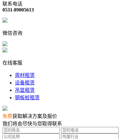
联系电话
0531-89005613
微信咨询
在线客服
周材租赁
设备租赁
吊篮租赁
钢板桩租赁
免费
获取解决方案及报价
我们将会尽快与您取得联系