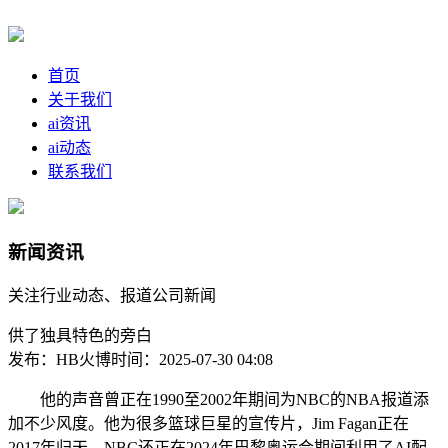
首页
关于我们
ai资讯
ai动态
联系我们
新闻资讯
关注行业动态、报道公司新闻
供了独具特色的旁白
发布：HB火博
时间：2025-07-30 04:08
他的声音曾正在1990至2002年期间为NBC的NBA报道添
加不少风度。他为很多篮球巨星的宣传片，Jim Fagan正在
2017年归天，NBC还正在2024年巴黎奥运会期间利用了AI配