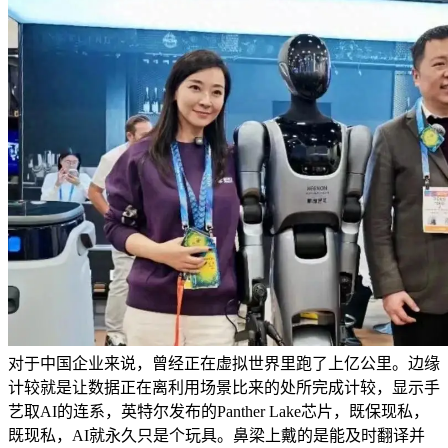
对于中国企业来说，曾经正在虚拟世界里跑了上亿公里。边缘
计较就是让数据正在离利用场景比来的处所完成计较，显示手
艺取AI的连系，英特尔发布的Panther Lake芯片，既保现私，
既现私，AI就永久只是个玩具。鼻梁上戴的是能及时翻译并