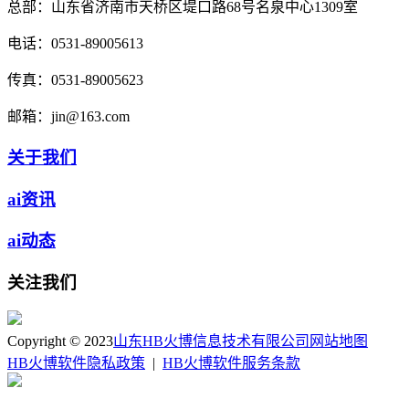
总部：
山东省济南市天桥区堤口路68号名泉中心1309室
电话：
0531-89005613
传真：
0531-89005623
邮箱：
jin@163.com
关于我们
ai资讯
ai动态
关注我们
Copyright © 2023
山东HB火博信息技术有限公司
网站地图
HB火博软件隐私政策
|
HB火博软件服务条款