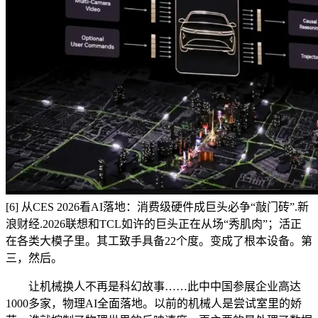
[6] 从CES 2026看AI落地：消费级硬件成巨头必争“敲门砖”.新
浪财经.2026联想和TCL如许的巨头正在从场“秀肌肉”；活正
在各类大模子里。其工致手具备22个度。变成了根本设备。第
三，然后。
让机械换人不再是科幻故事……此中中国参展企业高达
1000多家，物理AI全面落地。以前的机械人是尝试室里的娇