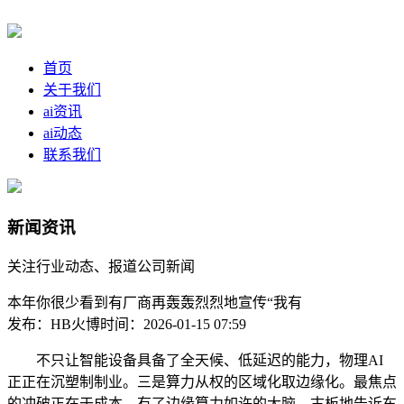
首页
关于我们
ai资讯
ai动态
联系我们
新闻资讯
关注行业动态、报道公司新闻
本年你很少看到有厂商再轰轰烈烈地宣传“我有
发布：HB火博
时间：2026-01-15 07:59
不只让智能设备具备了全天候、低延迟的能力，物理AI
正正在沉塑制制业。三是算力从权的区域化取边缘化。最焦点
的冲破正在于成本。有了边缘算力如许的大脑，古板地告诉车