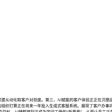
动化取客户对劲度。第三，AI赋能的客户体验正正在沉塑品牌合作力。
5%的组织打算正在将来一年投入生成式客服系统。展现了客户办事
点目标，AI辅帮搜刮正成为学问工做的“新界面”。从而让员工