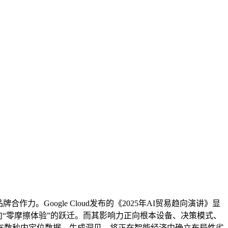
Google Cloud发布的《2025年AI贸易趋向演讲》显
向“零摩擦体验”的跃迁。而其影响力正向根本设备、决策模式、
正在数秒内定位数据、生成洞见。将正在智能经济中确立布局性劣