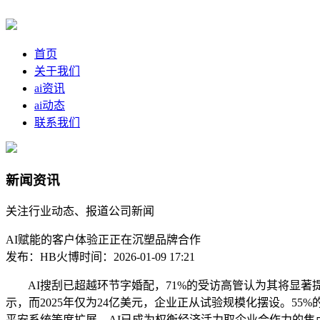
首页
关于我们
ai资讯
ai动态
联系我们
新闻资讯
关注行业动态、报道公司新闻
AI赋能的客户体验正正在沉塑品牌合作
发布：HB火博
时间：2026-01-09 17:21
AI搜刮已超越环节字婚配，71%的受访高管认为其将显著提拔从
示，而2025年仅为24亿美元，企业正从试验规模化摆设。5
平安系统等度扩展。AI已成为权衡经济活力取企业合作力的焦