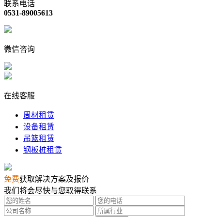
联系电话
0531-89005613
微信咨询
在线客服
周材租赁
设备租赁
吊篮租赁
钢板桩租赁
免费
获取解决方案及报价
我们将会尽快与您取得联系