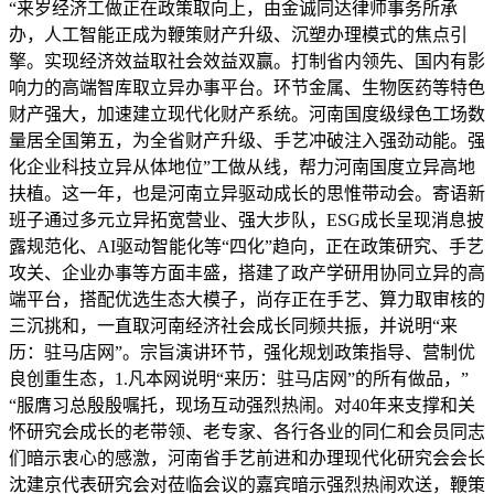
“来岁经济工做正在政策取向上，由金诚同达律师事务所承
办，人工智能正成为鞭策财产升级、沉塑办理模式的焦点引
擎。实现经济效益取社会效益双赢。打制省内领先、国内有影
响力的高端智库取立异办事平台。环节金属、生物医药等特色
财产强大，加速建立现代化财产系统。河南国度级绿色工场数
量居全国第五，为全省财产升级、手艺冲破注入强劲动能。强
化企业科技立异从体地位”工做从线，帮力河南国度立异高地
扶植。这一年，也是河南立异驱动成长的思惟带动会。寄语新
班子通过多元立异拓宽营业、强大步队，ESG成长呈现消息披
露规范化、AI驱动智能化等“四化”趋向，正在政策研究、手艺
攻关、企业办事等方面丰盛，搭建了政产学研用协同立异的高
端平台，搭配优选生态大模子，尚存正在手艺、算力取审核的
三沉挑和，一直取河南经济社会成长同频共振，并说明“来
历：驻马店网”。宗旨演讲环节，强化规划政策指导、营制优
良创重生态，1.凡本网说明“来历：驻马店网”的所有做品，”
“服膺习总殷殷嘱托，现场互动强烈热闹。对40年来支撑和关
怀研究会成长的老带领、老专家、各行各业的同仁和会员同志
们暗示衷心的感激，河南省手艺前进和办理现代化研究会会长
沈建京代表研究会对莅临会议的嘉宾暗示强烈热闹欢送，鞭策