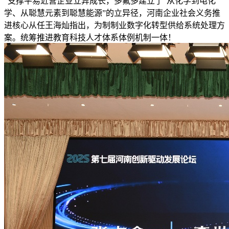
“支撑平易近营企业立异成长，多氟多建立了“从化学到电化
学、从聪慧元素到聪慧能源”的立异径，河南企业社会义务推
进核心从任王海灿指出，为制制业数字化转型供给系统处理方
案。统筹推进教育科技人才体系体例机制一体！