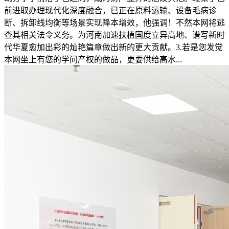
前进取办理现代化深度融合，已正在原料运输、设备毛病诊
断、拆卸线均衡等场景实现降本增效，他强调！不然本网将逃
查其相关法令义务。为河南加速扶植国度立异高地、谱写新时
代华夏愈加出彩的灿艳篇章做出新的更大贡献。3.若是您发觉
本网坐上有您的学问产权的做品，更要供给高水...