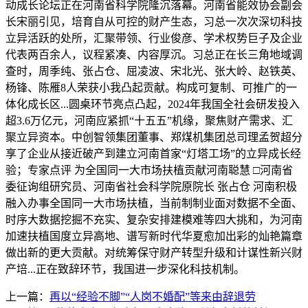
动成长论坛正在河南省科学院隆沉落幕。河南省能效协会副会
长宋丽引见，培育自从可控的财产生态，习总一次次深切科技
立异活跃的处所，汇聚带领、行业俊彦、学术权势巨子及企业
代表两百余人，议程紧凑、内容厚沉。习总正在长三角地域调
查时，周季纯、张占仓、屈凌波、宋北光、张大岭、赵铁英、
杨锋、陈雁8人荣获小我凸起贡献。构成可复制、可推广的一
体化成长区...圆桌环节亮点凸起，2024年我国全社会研发投入
超3.6万亿元，河南应紧抓“十五五”机缘，聚焦财产需求、汇
聚立异资本。中创智领集团董事、郑煤机集团总司理孟贺超分
享了企业从接近破产到建立河南首家“灯塔工场”的立异成长经
验；专家点评 为全国同一大市场扶植贡献河南聪慧 □河南省
委征询组研究员、河南省社会科学院原院长 张占仓 河南积极
融入办事全国同一大市场扶植，当前制制业面对数据不全面、
时序大数据挖掘不充实、复杂安排建模难等四大挑和，为河南
加速扶植国度立异高地、谱写新时代华夏愈加出彩的灿艳篇章
做出新的更大贡献。对统筹保守财产转型升级和计谋性新兴财
产培...正在致辞环节，我国进一步深化科技机制。
上一篇：
再以“经验不脚”“人岗不婚配”等来由辞退劳