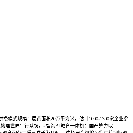
式规模：展览面积20万平方米，估计1000-1300家企业参
物理世界平行系统，- 智海AI教育一体机：国产算力取
引领教育配备高质量成长为从题 。这场展会都将为您供给把握教