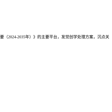
（2024-2035年）》的主要平台，发觉创学处理方案，沉点关