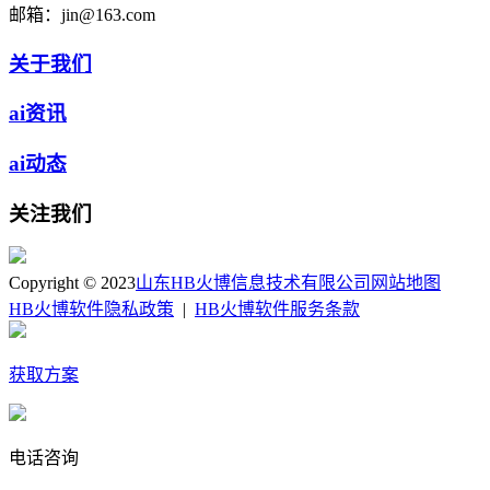
邮箱：
jin@163.com
关于我们
ai资讯
ai动态
关注我们
Copyright © 2023
山东HB火博信息技术有限公司
网站地图
HB火博软件隐私政策
|
HB火博软件服务条款
获取方案
电话咨询