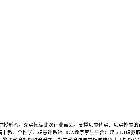
授形态。充实操纵此次行业嘉会。支撑以虚代实、以实控虚的讲授模
教、个性学、聪慧评系统- IOA数字孪生平台：建立1:1虚拟取
抽象，鞭策教育配备财产升级，帮力教育强国扶植同样以人工智能