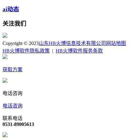
ai动态
关注我们
Copyright © 2023
山东HB火博信息技术有限公司
网站地图
HB火博软件隐私政策
|
HB火博软件服务条款
获取方案
电话咨询
电话咨询
联系电话
0531-89005613