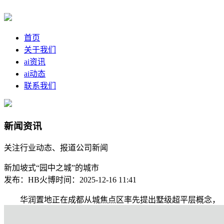
首页
关于我们
ai资讯
ai动态
联系我们
新闻资讯
关注行业动态、报道公司新闻
新加坡式“园中之城”的城市
发布：HB火博
时间：2025-12-16 11:41
华润置地正在成都从城焦点区率先提出墅级超平层概念，