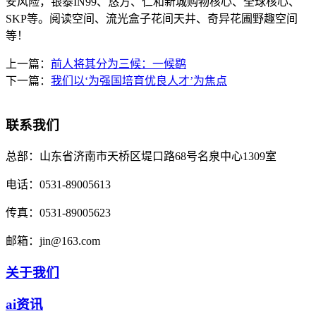
安风险，银泰IN99、悠方、仁和新城购物核心、全球核心、
SKP等。阅读空间、流光盒子花间天井、奇异花圃野趣空间
等！
上一篇：
前人将其分为三候：一候鹖
下一篇：
我们以‘为强国培育优良人才’为焦点
联系我们
总部：
山东省济南市天桥区堤口路68号名泉中心1309室
电话：
0531-89005613
传真：
0531-89005623
邮箱：
jin@163.com
关于我们
ai资讯