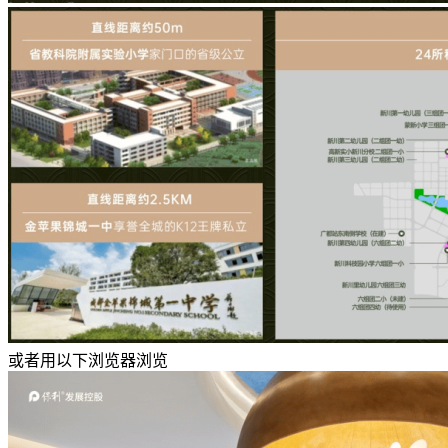
或者用以下浏览器浏览