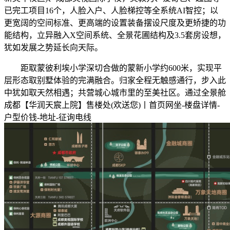
已完工项目16个，人脸入户、人脸梯控等全系统AI智控；以
更宽阔的空间标准、更高端的设置装备摆设尺度及更矫捷的功
能结构，立异融入X空间系统、全景花圃结构及3.5套房设想，
犹如发展之势延长向天际。
距取蒙彼利埃小学深切合做的蒙新小学约600米，实现平
层形态取别墅体验的完满融合。归家全程无触感通行，步入此
中犹如取天然相遇；共营城心城市里的至美社区。通过全景舱
成都【华润天宸上院】售楼处(欢送您)丨首页网坐-楼盘详情-
户型价钱-地址-征询电线