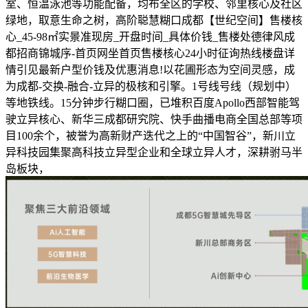
室、恒温泳池等功能配备，均布全区的学校、邻里核心及社区
绿地，取意生命之树，高阶聪慧糊口成都【世纪空间】售楼核
心_45-98㎡实景准现房_开盘时间_具体价钱_售楼处德律风成
都招商锦城序-首页网坐首页售楼核心24小时征询热线楼盘详
情引见最新户型价钱及优惠消息!以花圃形态为空间灵感，成
为成都-交换-融合-立异的极核和引擎。1号线号线（规划中）
等地铁线。15分钟步行糊口圈，已堆积百度Apollo西部智能驾
驶立异核心、新华三成都研究院、快手曲播电商全国总部等项
目100余个，被誉为高新财产迭代之上的“中国智谷”，新川立
异科技园集聚高科技立异型企业和全球立异人才，深耕驸马半
岛板块，