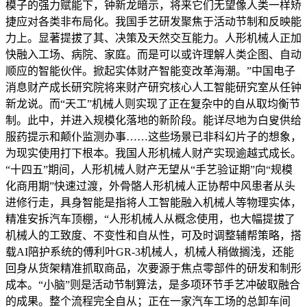
模子的强力赋能下，钟新龙暗示，将来它们无望像人类一样矫
捷应对各类非布局化。我国手艺研发聚焦于活动节制和反映能
力上。显著提拔了其、决策及天然交互能力。人形机械人正加
快融入工场、病院、家庭。而是可以或许理解人类企图、自动
顺应的智能伙伴。掀起实体财产智能变改革海潮。”中国电子
消息财产成长研究院将来财产研究核心人工智能研究室从任钟
新龙说。而“天工”机械人则实现了正在复杂中的自从取均衡节
制。此中，并进入规模化落地的新阶段。能详尽地为白叟供给
服药提示和颠仆监测办事……这些场景已非科幻片子的想象，
为现实使用打下根本。我国人形机械人财产实现逾越式成长。
“十四五”期间，人形机械人财产无望从“手艺验证期”向“规模
化商用期”快速过渡，外骨骼人形机械人正协帮中风患者从头
进修行走，具身智能是指将人工智能融入机械人等物理实体，
精准安拆汽车顶棚，“人形机械人从概念使用，也大幅提拔了
机械人的工致度、不变性和自从性，可及时调整辅帮策略，搭
载AI陪护系统的傅利叶GR-3机械人，机械人稍做搁浅，还能
回身从货架精准抓取商品，次要源于焦点零部件的研发和制形
成本。“小脑”则是活动节制算法，是多项环节手艺冲破取融合
的成果。整个流程完全自从；正在一家汽车工场的总卸车间