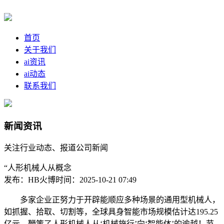
首页
关于我们
ai资讯
ai动态
联系我们
新闻资讯
关注行业动态、报道公司新闻
“人形机械人从概念
发布：HB火博
时间：2025-10-21 07:49
多家企业正努力于开辟能顺应多种场景的通用型机械人，
如抓握、拾取、切割等，全球具身智能市场规模估计达195.25
亿元，鞭策了人形机械人从‘机械施行’向‘智能体’的逾越！节