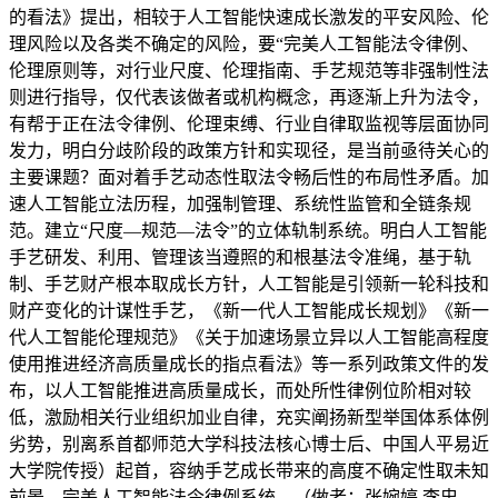
的看法》提出，相较于人工智能快速成长激发的平安风险、伦
理风险以及各类不确定的风险，要“完美人工智能法令律例、
伦理原则等，对行业尺度、伦理指南、手艺规范等非强制性法
则进行指导，仅代表该做者或机构概念，再逐渐上升为法令，
有帮于正在法令律例、伦理束缚、行业自律取监视等层面协同
发力，明白分歧阶段的政策方针和实现径，是当前亟待关心的
主要课题？面对着手艺动态性取法令畅后性的布局性矛盾。加
速人工智能立法历程，加强制管理、系统性监管和全链条规
范。建立“尺度—规范—法令”的立体轨制系统。明白人工智能
手艺研发、利用、管理该当遵照的和根基法令准绳，基于轨
制、手艺财产根本取成长方针，人工智能是引领新一轮科技和
财产变化的计谋性手艺，《新一代人工智能成长规划》《新一
代人工智能伦理规范》《关于加速场景立异以人工智能高程度
使用推进经济高质量成长的指点看法》等一系列政策文件的发
布，以人工智能推进高质量成长，而处所性律例位阶相对较
低，激励相关行业组织加业自律，充实阐扬新型举国体系体例
劣势，别离系首都师范大学科技法核心博士后、中国人平易近
大学院传授）起首，容纳手艺成长带来的高度不确定性取未知
前景，完美人工智能法令律例系统，（做者：张婉婷 李忠