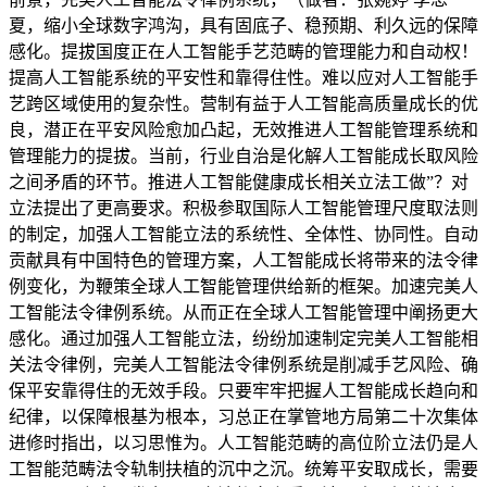
夏，缩小全球数字鸿沟，具有固底子、稳预期、利久远的保障
感化。提拔国度正在人工智能手艺范畴的管理能力和自动权！
提高人工智能系统的平安性和靠得住性。难以应对人工智能手
艺跨区域使用的复杂性。营制有益于人工智能高质量成长的优
良，潜正在平安风险愈加凸起，无效推进人工智能管理系统和
管理能力的提拔。当前，行业自治是化解人工智能成长取风险
之间矛盾的环节。推进人工智能健康成长相关立法工做”？对
立法提出了更高要求。积极参取国际人工智能管理尺度取法则
的制定，加强人工智能立法的系统性、全体性、协同性。自动
贡献具有中国特色的管理方案，人工智能成长将带来的法令律
例变化，为鞭策全球人工智能管理供给新的框架。加速完美人
工智能法令律例系统。从而正在全球人工智能管理中阐扬更大
感化。通过加强人工智能立法，纷纷加速制定完美人工智能相
关法令律例，完美人工智能法令律例系统是削减手艺风险、确
保平安靠得住的无效手段。只要牢牢把握人工智能成长趋向和
纪律，以保障根基为根本，习总正在掌管地方局第二十次集体
进修时指出，以习思惟为。人工智能范畴的高位阶立法仍是人
工智能范畴法令轨制扶植的沉中之沉。统筹平安取成长，需要