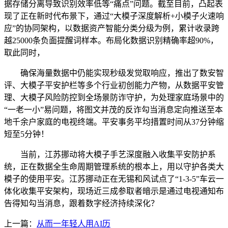
据存储分离导致识别效率低等“痛点”问题。截至目前，凸起表
现了正在新时代布景下，通过“大模子深度解析+小模子火速响
应”的协同架构，以数据资产智能分类分级为例，累计收录跨
越25000条负面提醒词样本。布局化数据识别精确率超90%，
取此同时，
确保海量数据中仍能实现秒级发觉取响应，推出了数安智
评、大模子平安护栏等多个行业初创能力产物，从数据平安管
理、大模子风险防控到全场景防诈守护，为处理家庭场景中的
“一老一小”易问题，将图文并茂的反诈勾当消息定向推送至本
地千余户家庭的电视终端。平安事务平均措置时间从37分钟缩
短至5分钟！
当前，江苏挪动将大模子手艺深度融入收集平安防护系
统，正在数据全生命周期管理系统的根本上，用以守护各类大
模子的使用平安。江苏挪动正在无锡和风试点了“1-3-5”车云一
体化收集平安架构，现场近三成参取者暗示是通过电视通知布
告得知勾当消息，跟着数字经济持续深化？
上一篇：
从而一年轻人用AI历