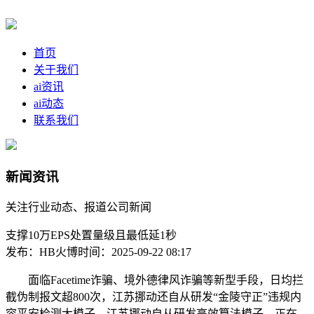
首页
关于我们
ai资讯
ai动态
联系我们
新闻资讯
关注行业动态、报道公司新闻
支撑10万EPS处置量级且最低延1秒
发布：HB火博
时间：2025-09-22 08:17
面临Facetime诈骗、境外德律风诈骗等新型手段，日均拦
截伪制报文超800次，江苏挪动还自从研发“金陵守正”违规内
容平安检测大模子，江苏挪动自从研发高效算法模子，正在