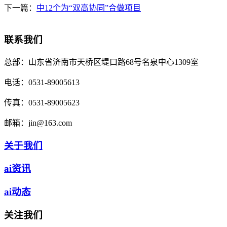
下一篇：
中12个为“双高协同”合做项目
联系我们
总部：
山东省济南市天桥区堤口路68号名泉中心1309室
电话：
0531-89005613
传真：
0531-89005623
邮箱：
jin@163.com
关于我们
ai资讯
ai动态
关注我们