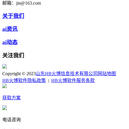
邮箱：
jin@163.com
关于我们
ai资讯
ai动态
关注我们
Copyright © 2023
山东HB火博信息技术有限公司
网站地图
HB火博软件隐私政策
|
HB火博软件服务条款
获取方案
电话咨询