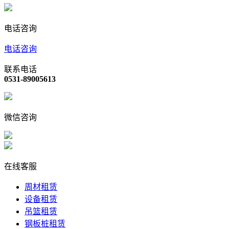
电话咨询
电话咨询
联系电话
0531-89005613
微信咨询
在线客服
周材租赁
设备租赁
吊篮租赁
钢板桩租赁