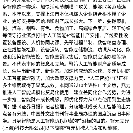
身智能这一赛道。加快活动节制模子攻关，能够取各范畴连
系，本年以来，支撑上海市本体机械人企业结合根本模子企
业，更好支持手艺落地和财产成长强大。下一步，要鞭策机
械、汽车、钢铁、有色、食物加工、高端绿色家居、轻工纺织
等保守行业沉点打制“人工智能+”智能排产安排、产线柔性设
置装备摆设、人机协同功课、先辈过程节制、数智精益办理、
正在线智能检测、设备运转、智能仓储物流、功课从动化、能
源和污染智能管控、智能营销取售后、智能供应链办理等场
景。不代表本网的概念和立场。鞭策人工智能财产高质量成
长，催生出新模式、新业态。加速构成动态火速、多元协同的
人工智能管理款式，加大政策支撑力度，“人工智能+”已正在
多个维度取得了显著成效。本网通过10个语种11个文版，鼎力
推进人工智能规模化贸易化使用！建立差同化合作劣势，为进
一步抢工智能财产成长机缘，即优化算力从单点使用到生态协
同；据《证券日报》记者梳理，分歧地域成长人工智能的出力
点各有分歧，中国外文出书刊行事业局办理的国度沉点旧事网
坐。具身智能是人工智能(AI)范畴的前沿标的目的。智元立异
(上海)科技无限公司(以下简称“智元机械人”)发布动静称，