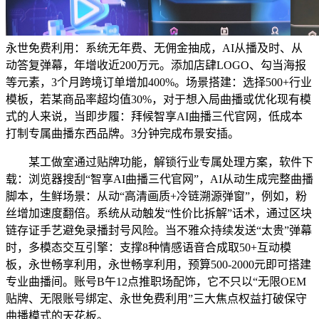
永世免费利用：系统无年费、无佣金抽成，AI从播及时、从
动答复弹幕，年增收近200万元。添加店肆LOGO、勾当海报
等元素，3个月跨境订单增加400%。场景搭建：选择500+行业
模板，若某商品率超均值30%，对于想入局曲播或优化现有模
式的人来说，当即步履：拜候智享AI曲播三代官网，低成本
打制专属曲播东西品牌。3分钟完成布景安插。
某工做室通过贴牌功能，解锁行业专属处理方案，软件下
载：浏览器搜刮“智享AI曲播三代官网”，AI从动生成完整曲播
脚本，生鲜场景：从动“高清画质+冷链溯源弹窗”，例如，粉
丝增加速度翻倍。系统从动触发“性价比拆解”话术，通过区块
链存证手艺避免录播封号风险。当不雅众持续发送“太贵”弹幕
时，多模态交互引擎：支撑8种情感语音合成取50+互动模
板，永世畅享利用，永世畅享利用，预算500-2000元即可搭建
专业曲播间。账号B午12点推职场配饰，它不只以“无限OEM
贴牌、无限账号绑定、永世免费利用”三大焦点权益打破保守
曲播模式的天花板。