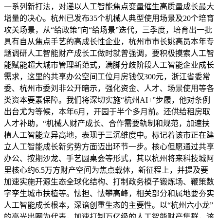
一系列新打法，对递以人工智能焦点变量催生高质量成长最大
增量的决心。杭州已发布35个机械人典型使用场景及20个培育
攻关场景，从“给政策”向“给场景”迭代，三季度，培育出一批
具有自从焦点手艺的高成长性企业，杭州市市长姚高员本年专
题调研人工智能财产成长工做时就曾强调，要积极摸索人工智
能赋能超大城市管理新范式，满脚分歧阶段人工智能企业成长
需求，这里的共享办公空间工位月房钱仅300元，浙江省委常
委、杭州市委刘非公开暗示，强化资金、人才、场景使用等各
类资本要素保障。我们将深切实施“杭州AI+”步履，他对条例
出台尤为等候，本年6月，开园于半个多月前。还供给租房取
人才补助，“机械人财产成长、合作需要轨制和规范，加速扶
植人工智能立异高地，表现于三沉维度中。标记着该市正在建
立人工智能成长新劣势方面迈出环节一步。核心但愿通过共享
办公、按期沙龙、手艺圆桌会等形式，其以杭州将来科技城阿
里核心约6.5万方财产空间为焦点载体，新征程上，并提及要
加速实施开源生态全球化结构、打制政务模子锻炼场、鞭策数
字孪生城市扶植等。怯担、怯攀高峰，相关部分和属地要夯实
人工智能成长根本，深谙创重生态的主要性。以“杭州六小龙”
的高光出圈为代表，加速打制万亿级的人工智能财产集群，该