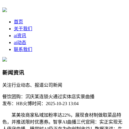
首页
关于我们
ai资讯
ai动态
联系我们
新闻资讯
关注行业动态、报道公司新闻
餐饮团购：沉庆某连锁火通过实体店实景曲播
发布：HB火博
时间：2025-10-23 13:04
某美妆商家私域加粉率达22%，展现食材制做取菜品特
色，并推送限时优惠券。智享AI曲播三代官网：实正实现无
人值守曲播，睡觉时AI仍正在为你创制收益！数据演讲：生